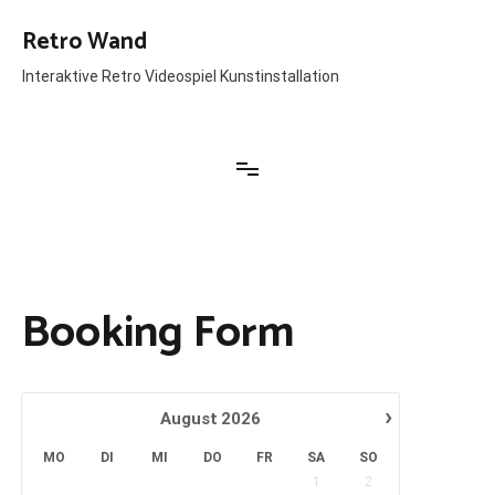
Zum
Inhalt
Retro Wand
springen
Interaktive Retro Videospiel Kunstinstallation
Booking Form
›
August
2026
MO
DI
MI
DO
FR
SA
SO
1
2